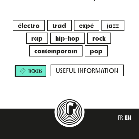
électro
trad
expé
jazz
rap
hip-hop
rock
contemporain
pop
USEFUL INFORMATION
TICKETS
FR
EN