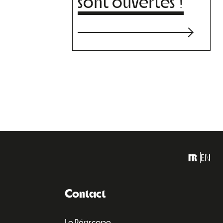
sont ouvertes !
FR
EN
Contact
Le Périscope