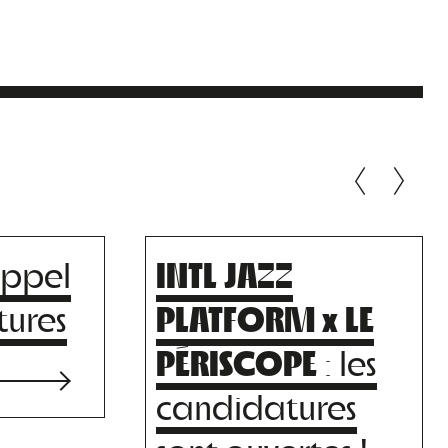
Appel
INTL JAZZ
O
ROMAIN
tures
PLATFORM x LE
BARET :
PÉRISCOPE
: les
ESSOR ET
candidatures
CHUTE