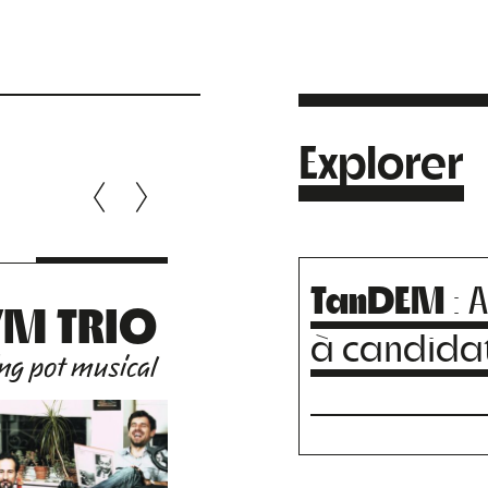
Explorer
TanDEM
: 
YM TRIO
EYM TRI
à candida
ng pot musical