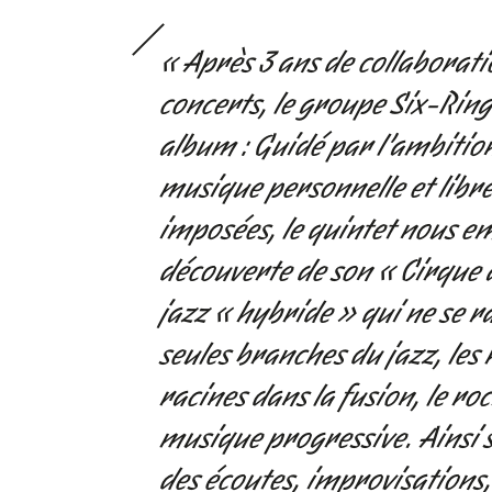
« Après 3 ans de collaborat
concerts, le groupe Six-Ring
album : Guidé par l’ambitio
musique personnelle et libre
imposées, le quintet nous e
découverte de son « Cirque à
jazz « hybride » qui ne se r
seules branches du jazz, le
racines dans la fusion, le ro
musique progressive. Ainsi 
des écoutes, improvisations