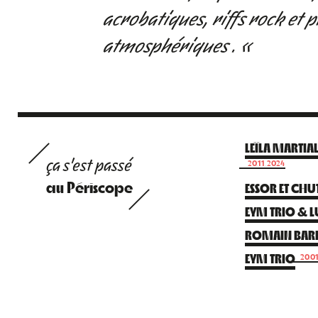
acrobatiques, riffs rock et p
atmosphériques . «
LEÏLA MARTIA
ça s'est passé
20.11.2024
au Périscope
ESSOR ET CHUT
EYM TRIO & 
ROMAIN BARET
EYM TRIO
20.0