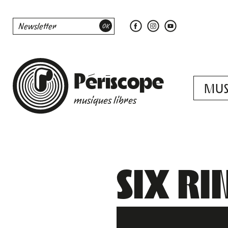
Périscope
MUS
musiques libres
SIX R