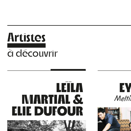
Artistes
à découvrir
LEÏLA
E
MARTIAL &
Melti
ELIE DUFOUR