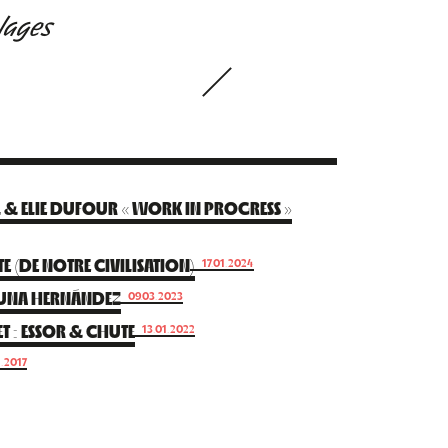
lages
L & ELIE DUFOUR « WORK IN PROGRESS »
E (DE NOTRE CIVILISATION)
17.01.2024
LUNA HERNÁNDEZ
09.03.2023
 : ESSOR & CHUTE
13.01.2022
1.2017