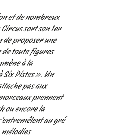
ion et de nombreux
 Circus sort son 1er
n de proposer une
 de toute figures
mmène à la
 Six Pistes ». Un
attache pas aux
s morceaux prennent
ck ou encore la
s’entremêlent au gré
, mélodies