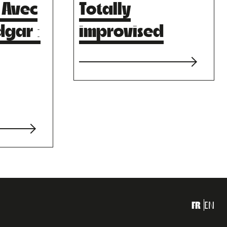
 Avec
Totally
Edgar
:
improvised
FR
EN