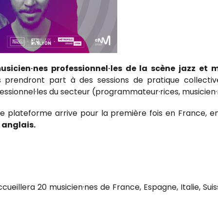
usicien·nes professionnel·les de la scène jazz et 
·es prendront part à des sessions de pratique collecti
sionnel·les du secteur (programmateur·rices, musicien·n
e plateforme arrive pour la première fois en France, en
 anglais.
cueillera 20 musicien·nes de France, Espagne, Italie, Suiss