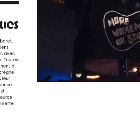
ties
abaret
lent
r, avec
. Toutes
ennent à
mprègne
 leur
ssence
est
source
ourette,