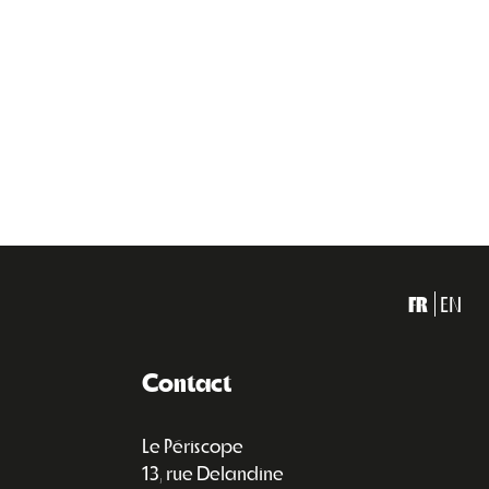
FR
EN
Contact
Le Périscope
13, rue Delandine