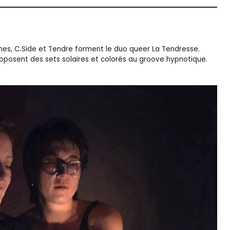
ines, C.Side et Tendre forment le duo queer La Tendresse.
roposent des sets solaires et colorés au groove hypnotique.