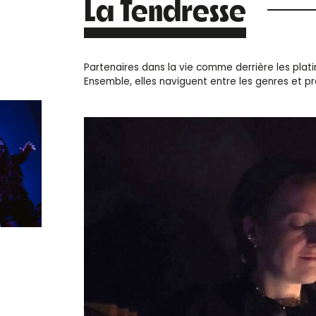
La Tendresse
Partenaires dans la vie comme derrière les plat
Ensemble, elles naviguent entre les genres et p