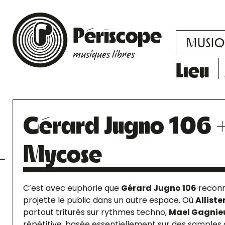
Périscope
MUSIQ
musiques libres
Lieu
Gérard Jugno 106 + A
Mycose
C’est avec euphorie que
Gérard Jugno 106
reconn
projette le public dans un autre espace. Où
Alliste
partout triturés sur rythmes techno,
Mael Gagnie
répétitive, basée essentiellement sur des samples 