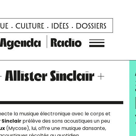
UE
CULTURE
IDÉES
DOSSIERS
Agenda
Radio
llister Sinclair +
ecte la musique électronique avec le corps et
r Sinclair
prélève des sons acoustiques un peu
ux
(Mycose), lui, offre une musique dansante,
acoustiques récoltés au quotidien.