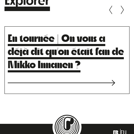
En tournée | On vous a
déjà dit qu’on était fan de
Mikko Innanen ?
FR
EN