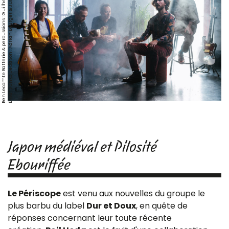
a
e
C
n
Japon médiéval et Pilosité
Ebouriffée
Le Périscope
est venu aux nouvelles du groupe le
plus barbu du label
Dur et Doux
, en quête de
réponses concernant leur toute récente