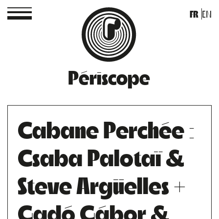
FR
EN
Périscope
Cabane Perchée :
Csaba Palotaï &
Steve Argüelles +
Gadó Gábor &