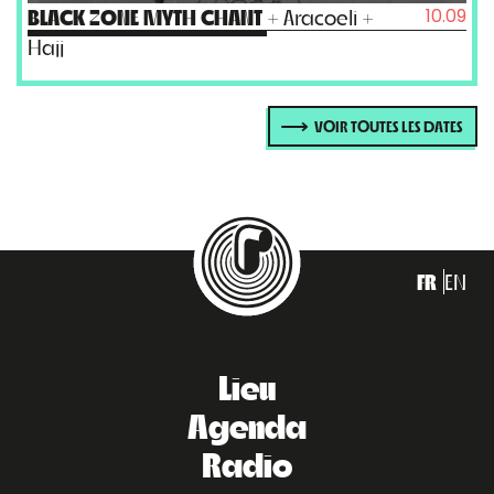
10.09
BLACK ZONE MYTH CHANT
+ Aracoeli +
Hajj
VOIR TOUTES LES DATES
FR
EN
Lieu
Agenda
Radio