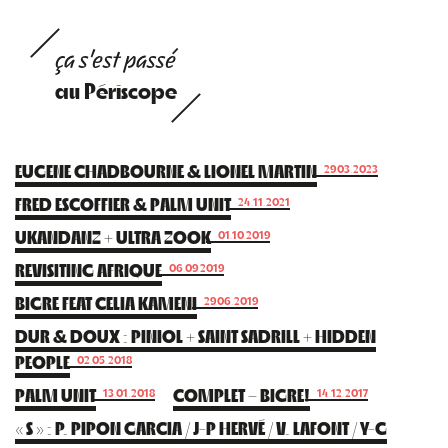
ça s'est passé
au Périscope
EUGENE CHADBOURNE & LIONEL MARTIN
29.03.2023
FRED ESCOFFIER & PALM UNIT
24.11.2021
UKANDANZ + ULTRA ZOOK
01.10.2019
REVISITING AFRIQUE
06.09.2019
BIGRE FEAT CELIA KAMENI
29.06.2019
DUR & DOUX : PINIOL + SAINT SADRILL + HIDDEN
PEOPLE
02.05.2018
PALM UNIT
COMPLET – BIGRE!
13.01.2018
14.12.2017
« S » : P. PIPON GARCIA / J-P HERVÉ / V. LAFONT / Y-G