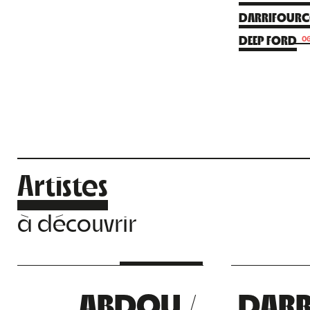
DARRIFOURCQ
DEEP FORD
06
Artistes
à découvrir
ABDOU /
DARR