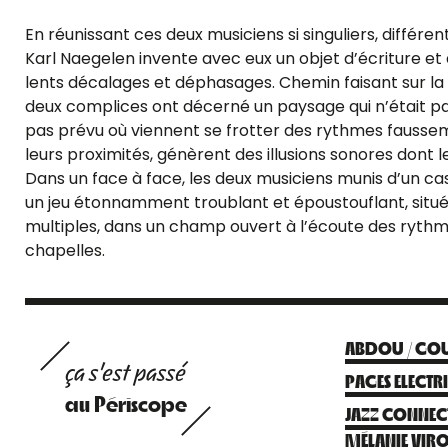
En réunissant ces deux musiciens si singuliers, différ
Karl Naegelen invente avec eux un objet d’écriture et
lents décalages et déphasages. Chemin faisant sur la
deux complices ont décerné un paysage qui n’était pas
pas prévu où viennent se frotter des rythmes faussemen
leurs proximités, génèrent des illusions sonores dont
Dans un face à face, les deux musiciens munis d’un cas
un jeu étonnamment troublant et époustouflant, situé 
multiples, dans un champ ouvert à l’écoute des ryth
chapelles.
ABDOU / GOU
ça s'est passé
PAGES ELECTR
au Périscope
JAZZ CONNECT
MÉLANIE VIR