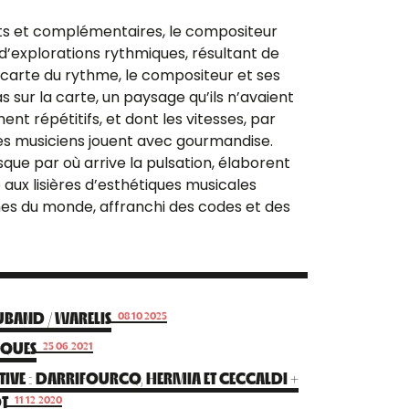
ents et complémentaires, le compositeur
 d’explorations rythmiques, résultant de
 carte du rythme, le compositeur et ses
 sur la carte, un paysage qu’ils n’avaient
t répétitifs, et dont les vitesses, par
 les musiciens jouent avec gourmandise.
que par où arrive la pulsation, élaborent
aux lisières d’esthétiques musicales
mes du monde, affranchi des codes et des
BAND / WARELIS
08.10.2025
IQUES
25.06.2021
IVE : DARRIFOURCQ, HERMIA ET CECCALDI +
OT
11.12.2020