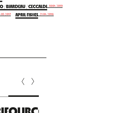
 / BIARDEAU / CECCALDI
10.04.2019
APRIL FISHES
.05.2017
21.04.2016
IFOURCQ/HERMIA/CEC
IN BED WIT