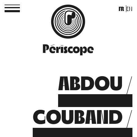
FR
EN
Périscope
ABDOU /
GOUBAND /