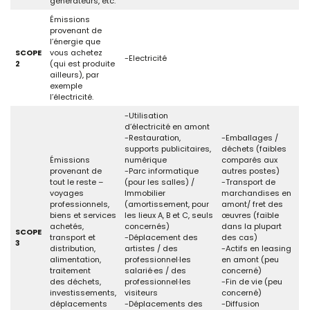
générateurs, etc.
Émissions
provenant de
l’énergie que
SCOPE
vous achetez
-Electricité
2
(qui est produite
ailleurs), par
exemple
l’électricité.
-Utilisation
d’électricité en amont
-Restauration,
-Emballages /
supports publicitaires,
déchets (faibles
Émissions
numérique
comparés aux
provenant de
-Parc informatique
autres postes)
tout le reste –
(pour les salles) /
-Transport de
voyages
Immobilier
marchandises en
professionnels,
(amortissement, pour
amont/ fret des
biens et services
les lieux A, B et C, seuls
œuvres (faible
achetés,
concernés)
dans la plupart
SCOPE
transport et
-Déplacement des
des cas)
3
distribution,
artistes / des
-Actifs en leasing
alimentation,
professionnel·les
en amont (peu
traitement
salarié·es / des
concerné)
des déchets,
professionnel·les
-Fin de vie (peu
investissements,
visiteurs
concerné)
déplacements
-Déplacements des
-Diffusion