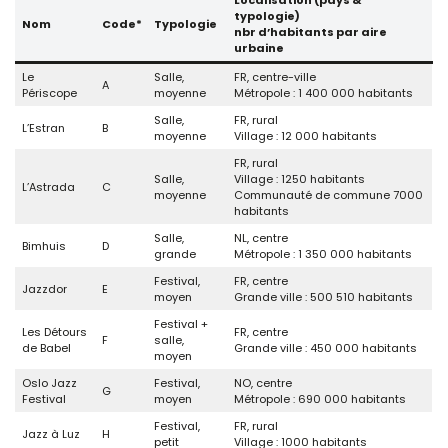
Localisation (pays &
typologie)
Nom
Code*
Typologie
nbr d’habitants par aire
urbaine
Le
Salle,
FR, centre-ville
A
Périscope
moyenne
Métropole : 1 400 000 habitants
Salle,
FR, rural
L’Estran
B
moyenne
Village : 12 000 habitants
FR, rural
Salle,
Village : 1250 habitants
L’Astrada
C
moyenne
Communauté de commune 7000
habitants
Salle,
NL, centre
Bimhuis
D
grande
Métropole : 1 350 000 habitants
Festival,
FR, centre
Jazzdor
E
moyen
Grande ville : 500 510 habitants
Festival +
Les Détours
FR, centre
F
salle,
de Babel
Grande ville : 450 000 habitants
moyen
Oslo Jazz
Festival,
NO, centre
G
Festival
moyen
Métropole : 690 000 habitants
Festival,
FR, rural
Jazz à Luz
H
petit
Village : 1000 habitants