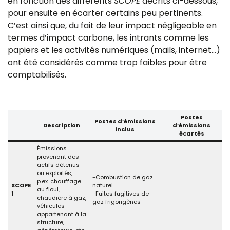
en fonction des différents
SCOPE
décrits ci-dessous,
pour ensuite en écarter certains peu pertinents.
C’est ainsi que, du fait de leur impact négligeable en
termes d’impact carbone, les intrants comme les
papiers et les activités numériques (mails, internet…)
ont été considérés comme trop faibles pour être
comptabilisés.
Postes
Postes d’émissions
Description
d’émissions
inclus
écartés
Émissions
provenant des
actifs détenus
ou exploités,
-Combustion de gaz
p.ex. chauffage
SCOPE
naturel
au fioul,
1
-Fuites fugitives de
chaudière à gaz,
gaz frigorigènes
véhicules
appartenant à la
structure,