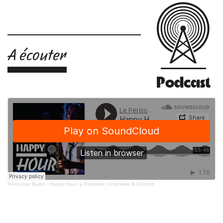
A écouter
Podcast
Périscope Radio
·
Happy Hour ☼ Fantôme | Interview & Concert