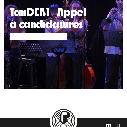
TanDEM : Appel
à candidatures
FR
EN