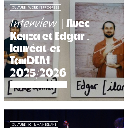
CULTURE
WORK IN PROGRESS
| Avec
Interview
Kenza et Edgar :
lauréat·es
TanDEM
2025/2026
CULTURE
ICI & MAINTENANT