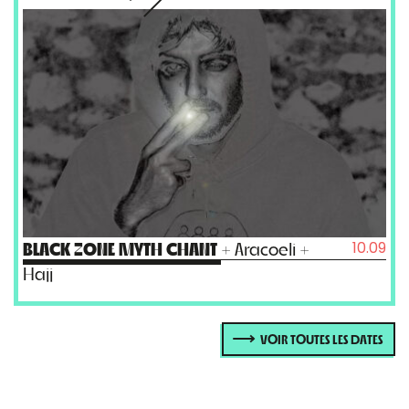
10.09
BLACK ZONE MYTH CHANT
+ Aracoeli +
Hajj
VOIR TOUTES LES DATES