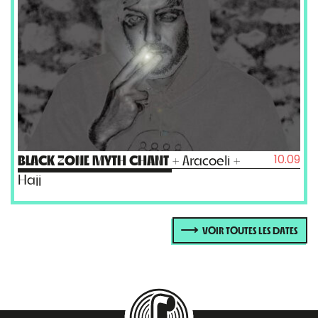
11.09
BARRUT
+ Le Diable Dégoûtant
VOIR TOUTES LES DATES