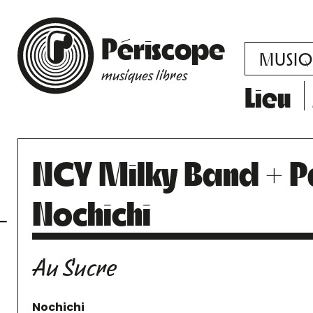
Périscope
MUSIQ
musiques libres
Lieu
NCY Milky Band + P
Nochichi
Au Sucre
Nochichi