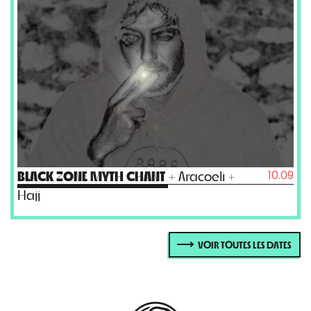
10.09
BLACK ZONE MYTH CHANT
+ Aracoeli +
Hajj
VOIR TOUTES LES DATES