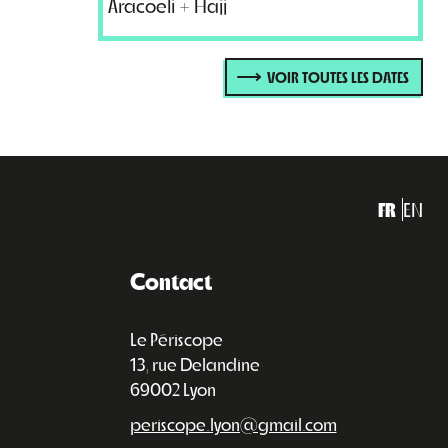
Aracoeli + Hajj
VOIR TOUTES LES DATES
FR
EN
Contact
Le Périscope
13, rue Delandine
69002 Lyon
periscope.lyon@gmail.com