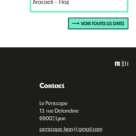
Aracoeli + Hajj
VOIR TOUTES LES DATES
FR
EN
Contact
Le Périscope
13, rue Delandine
69002 Lyon
periscope.lyon@gmail.com