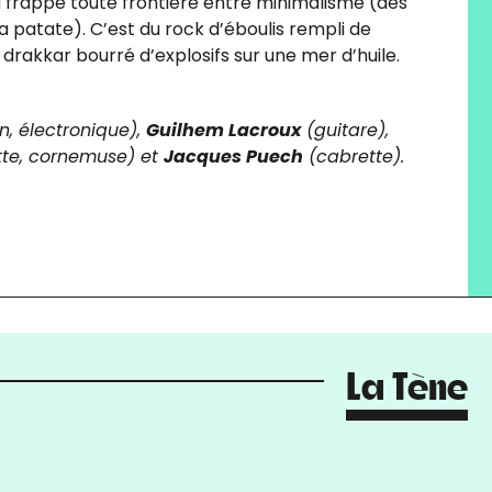
 frappe toute frontière entre minimalisme (des
a patate). C’est du rock d’éboulis rempli de
akkar bourré d’explosifs sur une mer d’huile.
, électronique),
Guilhem Lacroux
(guitare),
tte, cornemuse) et
Jacques Puech
(cabrette).
La Tène