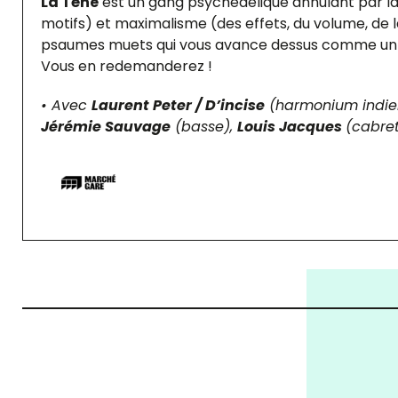
La Tène
est un gang psychédélique annulant par la
motifs) et maximalisme (des effets, du volume, de l
psaumes muets qui vous avance dessus comme un dr
Vous en redemanderez !
• Avec
Laurent Peter / D’incise
(harmonium indien
Jérémie Sauvage
(basse),
Louis Jacques
(cabre