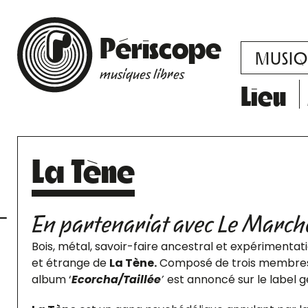
Périscope
MUSIQ
musiques libres
Lieu
La Tène
En partenariat avec Le March
Bois, métal, savoir-faire ancestral et expérimentat
et étrange de
La Tène.
Composé de trois membres or
album ‘
Ecorcha/Taillée
’
est annoncé sur le label 