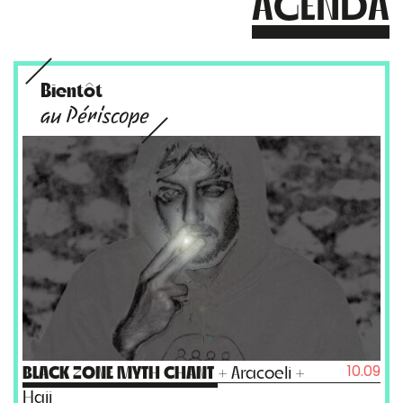
AGENDA
Bientôt
au Périscope
10.09
BLACK ZONE MYTH CHANT
+ Aracoeli +
Hajj