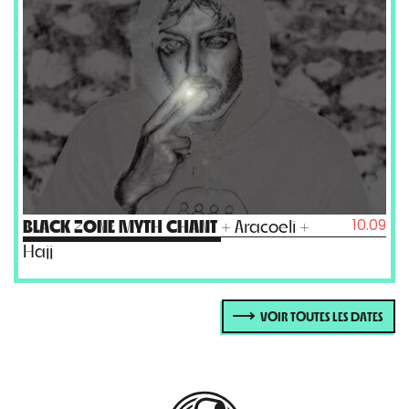
10.09
BLACK ZONE MYTH CHANT
+ Aracoeli +
Hajj
VOIR TOUTES LES DATES