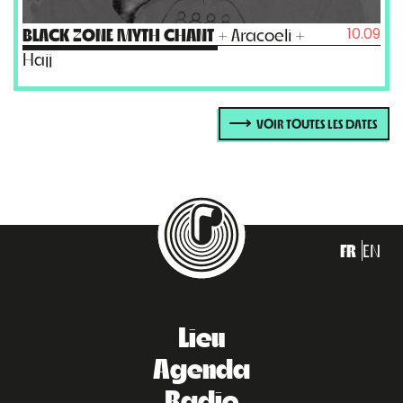
10.09
BARRUT
+ Le Diable Dégoûtant
VOIR TOUTES LES DATES
FR
EN
Lieu
Agenda
Radio