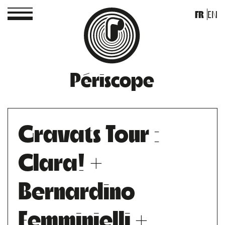
FR
EN
Périscope
Gravats Tour :
Clara! +
Bernardino
Femminielli +