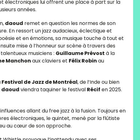
t électroniques lui offrent une place à part sur la
lusieurs années.
on,
daoud
remet en question les normes de son
ure. En ressort un jazz audacieux, éclectique et
 poésie et en émotions, sa musique touche à tout et
 ensuite mise à l’honneur sur scène à travers des
talentueux musiciens :
Guillaume Prévost
à la
nne Manchon
aux claviers et
Félix Robin
au
u
Festival de Jazz de Montréal
, de l’Inde ou bien
e
daoud
viendra taquiner le festival
Récif
en 2025.
nfluences allant du free jazz à la fusion. Toujours en
s électroniques, le quintet, mené par la flûtiste
e jeu au cœur de son approche.
 Whistle provoque l’inattendu avec ses