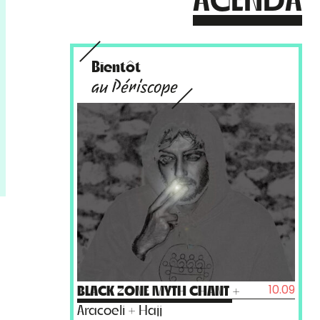
Bientôt
au Périscope
10.09
BLACK ZONE MYTH CHANT
+
Aracoeli + Hajj