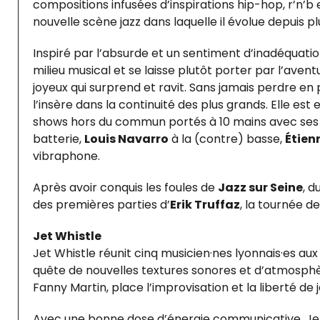
compositions infusées d’inspirations hip-hop, r’n’b e
nouvelle scène jazz dans laquelle il évolue depuis p
Inspiré par l’absurde et un sentiment d’inadéquati
milieu musical et se laisse plutôt porter par l’avent
joyeux qui surprend et ravit. Sans jamais perdre en
l’insère dans la continuité des plus grands. Elle est
shows hors du commun portés à 10 mains avec ses 
batterie,
Louis Navarro
à la (contre) basse,
Étie
vibraphone.
Après avoir conquis les foules de
Jazz sur Seine
, d
des premières parties d’
Erik Truffaz
, la tournée d
Jet Whistle
Jet Whistle réunit cinq musicien·nes lyonnais·es aux i
quête de nouvelles textures sonores et d’atmosphère
Fanny Martin, place l’improvisation et la liberté d
Avec une bonne dose d’énergie communicative, Jet