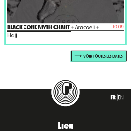
10.09
BLACK ZONE MYTH CHANT
+ Aracoeli +
Hajj
VOIR TOUTES LES DATES
FR
EN
Lieu