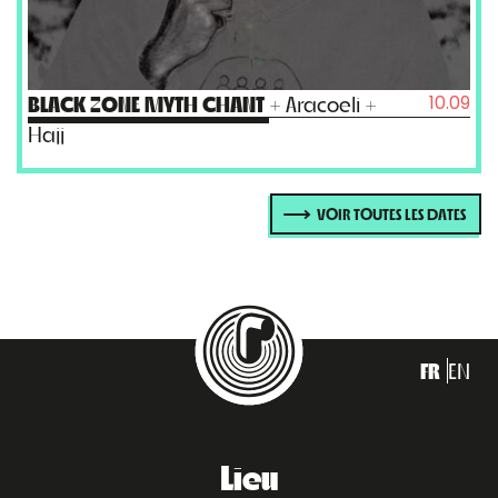
10.09
BLACK ZONE MYTH CHANT
+ Aracoeli +
Hajj
VOIR TOUTES LES DATES
FR
EN
Lieu