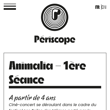
FR
EN
Périscope
Animalia – 1ère
Séance
A partir de 4 ans
Ciné-concert se déroulant dans le cadre du