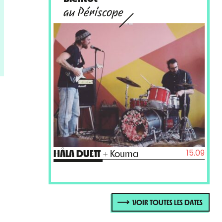
au Périscope
15.09
10.0
ma
BLACK ZONE MYTH CHANT
+
Aracoeli + Hajj
VOIR TOUTES LES DATES