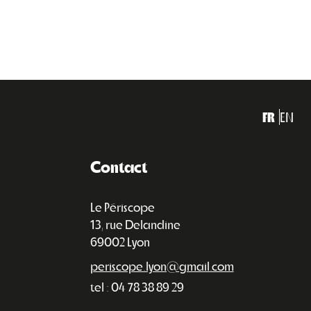
FR
EN
Contact
Le Périscope
13, rue Delandine
69002 Lyon
periscope.lyon@gmail.com
tel : 04 78 38 89 29