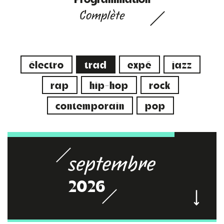
Complète
électro
trad
expé
jazz
rap
hip-hop
rock
contemporain
pop
septembre
2026