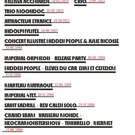
MÉLISSA ACCHIARDI
GRIO
26.03.2024
27.04.2023
TRIO MOONDOG
02.02.2023
ATTRACTEUR ETRANGE
26.10.2022
INDOLPHYLITÉS
26.06.2021
CONCERT ILLUSTRÉ HIDDEN PEOPLE & JULIE RICOSSÉ
13.06.2019
IMPERIAL ORPHEON – RELEASE PARTY
05.04.2019
HIDDEN PEOPLE + ÉLÈVES DU CRR, ENM ET CEFEDEM
12.11.2018
MARTEAU MATRAQUE
22.04.2017
IMPERIAL 4TET
01.12.2016
SAINT SADRILL + REV GALEN SOLO
24.11.2016
GRAND SBAM : VAISSEAU MONDE +
NEOGRAMONSTERSHOW + TINNIRELLO / MERMET
23.06.2016