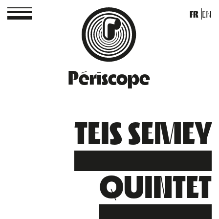
FR
EN
Périscope
TEIS SEMEY
QUINTET