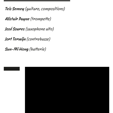
Teis Semey
(guitare, compositions)
Alistair Payne
(trompette)
José Soares
(saxophone alto)
Jort Terwijn
(contrebasse)
Sun-Mi Hong
(batterie)