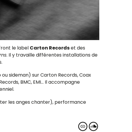
front le label
Carton Records
et des
rns
. Il y travaille différentes installations de
s.
olo ou sideman) sur Carton Records, Coax
 Records, BMC, EMI… Il accompagne
enniel.
uter les anges chanter), performance