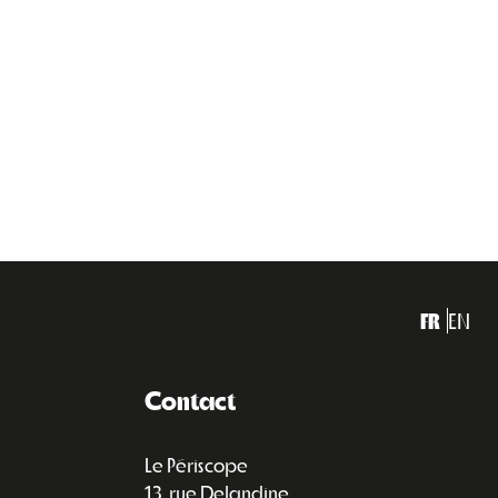
FR
EN
Contact
Le Périscope
13, rue Delandine