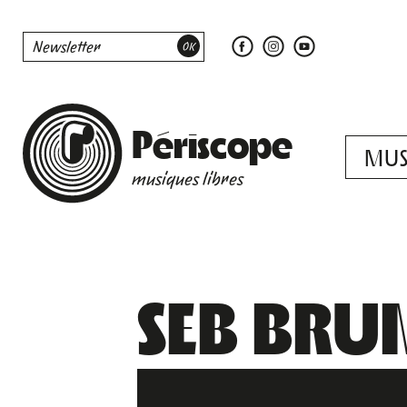
Périscope
MUS
musiques libres
SEB BRU