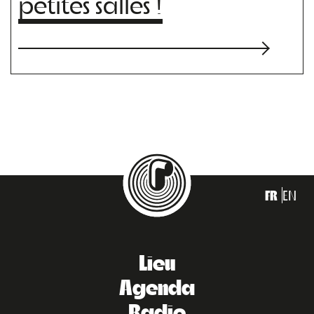
petites salles !
FR
EN
Lieu
Agenda
Radio