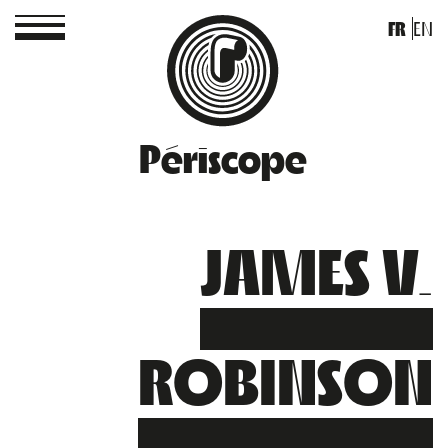
FR
EN
Périscope
JAMES V.
ROBINSON