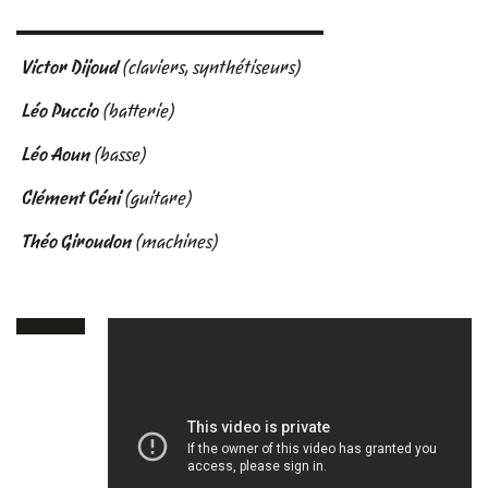
Victor Dijoud
(claviers, synthétiseurs)
Léo Puccio
(batterie)
Léo Aoun
(basse)
Clément Céni
(guitare)
Théo Giroudon
(machines)