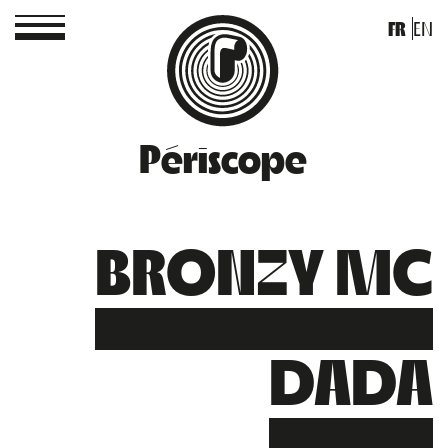
FR
EN
Périscope
BRONZY MC
DADA