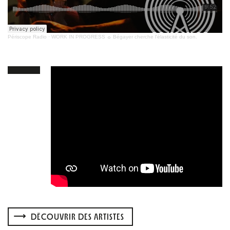
Périscope Radio
·
WORK IN PROGRESS ☼ Bégayer cherche l'élasticité du son.
DÉCOUVRIR DES ARTISTES