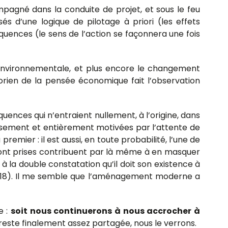
pagné dans la conduite de projet, et sous le feu
 d’une logique de pilotage à priori (les effets
séquences (le sens de l’action se façonnera une fois
 environnementale, et plus encore le changement
orien de la pensée économique fait l’observation
uences qui n’entraient nullement, à l’origine, dans
ieusement et entièrement motivées par l’attente de
emier : il est aussi, en toute probabilité, l’une de
 sont prises contribuent par là même à en masquer
ps à la double constatation qu’il doit son existence à
d, p118). Il me semble que l’aménagement moderne a
e :
soit nous continuerons à nous accrocher à
 reste finalement assez partagée, nous le verrons.