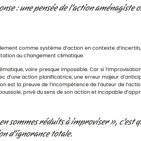
nse : une pensée de l’action aménagiste où 
imalement comme système d’action en contexte d’incertit
aptation au changement climatique.
lématique, voire presque impossible. Car si l’improvisatio
ec d’une action planificatrice, une erreur majeur d’antici
n est la preuve de l’incompétence de l’auteur de l’action
boussole, privé du sens de son action et incapable d’app
en sommes réduits à improviser », c’est
on d’ignorance totale.