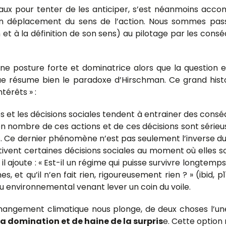
aux pour tenter de les anticiper, s’est néanmoins accom
n déplacement du sens de l’action. Nous sommes passés
on et à la définition de son sens) au pilotage par les con
une posture forte et dominatrice alors que la question
 que résume bien le paradoxe d’Hirschman. Ce grand hist
térêts » :
es et les décisions sociales tendent à entrainer des conséq
, bon nombre de ces actions et de ces décisions sont sér
s. Ce dernier phénomène n’est pas seulement l’inverse du pr
otivent certaines décisions sociales au moment où elles
, il ajoute : « Est-il un régime qui puisse survivre longtem
es, et qu’il n’en fait rien, rigoureusement rien ? » (ibi
jeu environnemental venant lever un coin du voile.
changement climatique nous plonge, de deux choses l’un
a domination et de haine de la surpris
e. Cette option