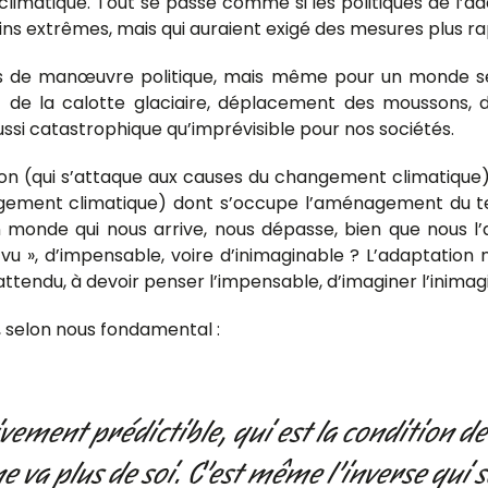
limatique. Tout se passe comme si les politiques de l’ad
ins extrêmes, mais qui auraient exigé des mesures plus ra
 de manœuvre politique, mais même pour un monde se li
de la calotte glaciaire, déplacement des moussons, dé
ssi catastrophique qu’imprévisible pour nos sociétés.
on (qui s’attaque aux causes du changement climatique), 
angement climatique) dont s’occupe l’aménagement du 
, un monde qui nous arrive, nous dépasse, bien que nous
is vu », d’impensable, voire d’inimaginable ? L’adaptation
nattendu, à devoir penser l’impensable, d’imaginer l’inim
 selon nous fondamental :
ement prédictible, qui est la condition de 
ne va plus de soi. C’est même l’inverse qui s