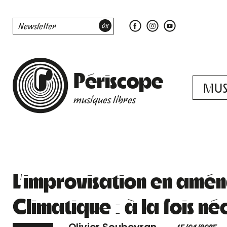
Périscope
MUS
musiques libres
L’improvisation en amé
Climatique : à la fois né