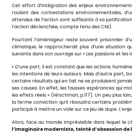
Cet effort d’intégration des enjeux environnement
roulant des contestations environnementales, d’u
attendus de l’action sont suffisants à sa justificati
l’action déclenchée, compte tenu des CNI).
Pourtant l’aménageur reste souvent prisonnier d’
climatique, le rapprocherait plus d’une situation
suivante dans son ouvrage sur « Les passions et les in
« D’une part, il est constant que les actions humain
les intentions de leurs auteurs. Mais d’autre part
certains résultats qui en fait ne se produisent jamai
ses causes. En effet, les fausses espérances qui m
les effets réels » (Hirschman, p.117). Un peu plus loin
la ferme conviction qu’il résoudra certains problèm
participé à mettre un voile sur ce jeu de dupe. L’en
Alors, face au monde imprévisible dans lequel le 
l’imaginaire moderniste, teinté d’obsession de l