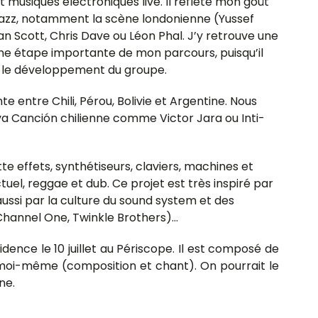
t musiques électroniques live. Il reflète mon goût
e jazz, notamment la scène londonienne (Yussef
 Scott, Chris Dave ou Léon Phal. J’y retrouve une
une étape importante de mon parcours, puisqu’il
et le développement du groupe.
entre Chili, Pérou, Bolivie et Argentine. Nous
va Canción chilienne comme Victor Jara ou Inti-
te effets, synthétiseurs, claviers, machines et
uel, reggae et dub. Ce projet est très inspiré par
ussi par la culture du sound system et des
Channel One, Twinkle Brothers)…
idence le 10 juillet au Périscope. Il est composé de
e moi-même (composition et chant). On pourrait le
ne.