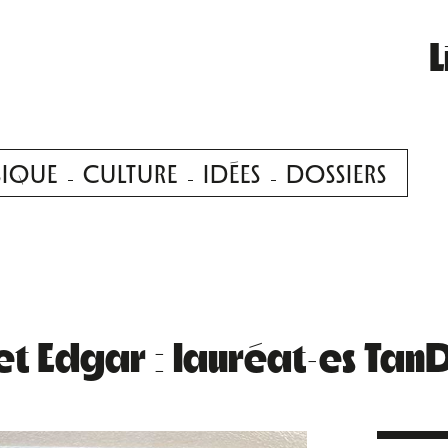
L
IQUE
CULTURE
IDÉES
DOSSIERS
 et Edgar : lauréat·es T