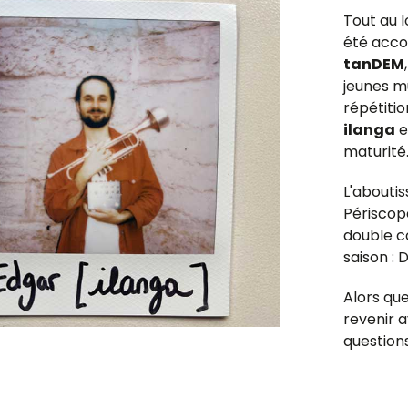
Tout au l
été acco
tanDEM
jeunes m
répétitio
ilanga
e
maturité
L'aboutis
Périscop
double c
saison : 
Alors qu
revenir 
questions