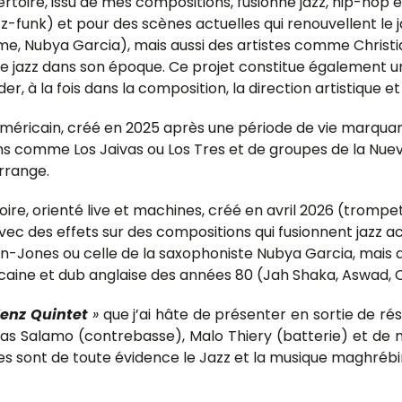
rtoire, issu de mes compositions, fusionne jazz, hip-hop e
azz-funk) et pour des scènes actuelles qui renouvellent l
, Nubya Garcia), mais aussi des artistes comme Christian
t le jazz dans son époque. Ce projet constitue également 
, à la fois dans la composition, la direction artistique 
éricain, créé en 2025 après une période de vie marquante 
ens comme Los Jaivas ou Los Tres et de groupes de la Nue
arrange.
oire, orienté live et machines, créé en avril 2026 (trompet
ec des effets sur des compositions qui fusionnent jazz act
on-Jones ou celle de la saxophoniste Nubya Garcia, mais a
caine et dub anglaise des années 80 (Jah Shaka, Aswad, 
enz Quintet
»
que j’ai hâte de présenter en sortie de rés
Elias Salamo (contrebasse), Malo Thiery (batterie) et d
s sont de toute évidence le Jazz et la musique maghrébi