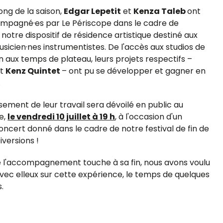
ong de la saison,
Edgar Lepetit
et
Kenza Taleb
ont
mpagné·es par Le Périscope dans le cadre de
, notre dispositif de résidence artistique destiné aux
usicien·nes instrumentistes.
De l'accès aux studios de
n aux temps de plateau, leurs projets respectifs –
t
Kenz Quintet
– ont pu se développer et gagner en
.
sement de leur travail sera dévoilé en public au
e,
le vendredi 10 juillet à 19 h
,
à l'occasion d'un
oncert donné dans le cadre de notre festival de fin de
Diversions !
e l'accompagnement touche à sa fin,
nous avons voulu
avec elleux sur cette expérience, le temps de quelques
.