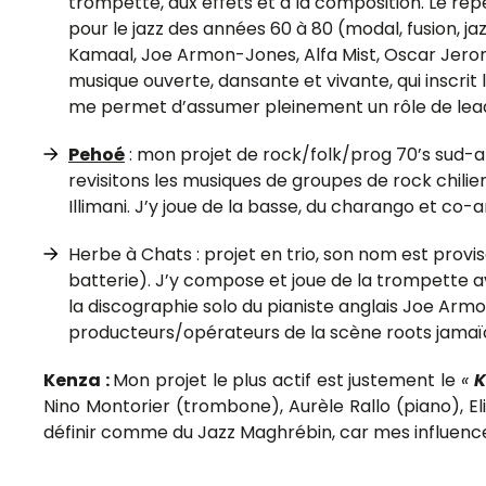
trompette, aux effets et à la composition. Le répe
pour le jazz des années 60 à 80 (modal, fusion, j
Kamaal, Joe Armon-Jones, Alfa Mist, Oscar Jerome
musique ouverte, dansante et vivante, qui inscri
me permet d’assumer pleinement un rôle de leader
Pehoé
: mon projet de rock/folk/prog 70’s sud-am
revisitons les musiques de groupes de rock chili
Illimani. J’y joue de la basse, du charango et co-
Herbe à Chats : projet en trio, son nom est provis
batterie). J’y compose et joue de la trompette av
la discographie solo du pianiste anglais Joe Arm
producteurs/opérateurs de la scène roots jamaï
Kenza :
Mon projet le plus actif est justement le
«
K
Nino Montorier (trombone), Aurèle Rallo (piano), 
définir comme du Jazz Maghrébin, car mes influence