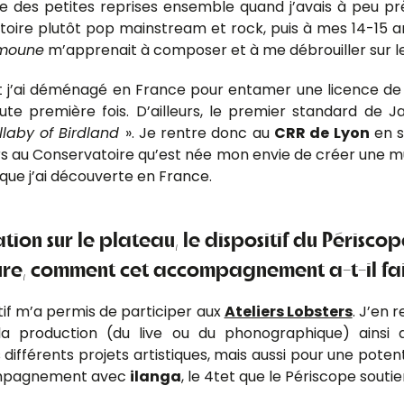
des petites reprises ensemble quand j’avais à peu près 8 
toire plutôt pop mainstream et rock, puis à mes 14-15 a
moune
m’apprenait à composer et à me débrouiller sur le
et j’ai déménagé en France pour entamer une licence de 
ute première fois. D’ailleurs, le premier standard de Ja
llaby of Birdland
». Je rentre donc au
CRR de Lyon
en s
urs au Conservatoire qu’est née mon envie de créer une 
que j’ai découverte en France.
ation sur le plateau, le dispositif du Péris
ure, comment cet accompagnement a-t-il fait
itif m’a permis de participer aux
Ateliers Lobsters
. J’en 
 la production (du live ou du phonographique) ainsi
fférents projets artistiques, mais aussi pour une potenti
ccompagnement avec
ilanga
, le 4tet que le Périscope souti