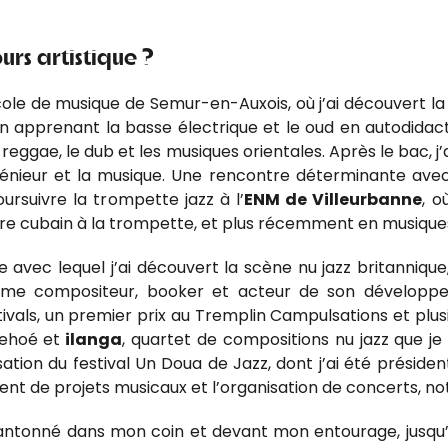
rs artistique ?
le de musique de Semur-en-Auxois, où j’ai découvert la tr
 en apprenant la basse électrique et le oud en autodidac
 reggae, le dub et les musiques orientales. Après le bac, j
énieur et la musique. Une rencontre déterminante avec 
rsuivre la trompette jazz à l’
ENM de Villeurbanne
, o
re cubain à la trompette, et plus récemment en musique
pe avec lequel j’ai découvert la scène nu jazz britannique
me compositeur, booker et acteur de son développem
ivals, un premier prix au Tremplin Campulsations et plus
Pehoé et
ilanga
, quartet de compositions nu jazz que je d
ation du festival Un Doua de Jazz, dont j’ai été préside
nt de projets musicaux et l’organisation de concerts, no
 chantonné dans mon coin et devant mon entourage, jusqu