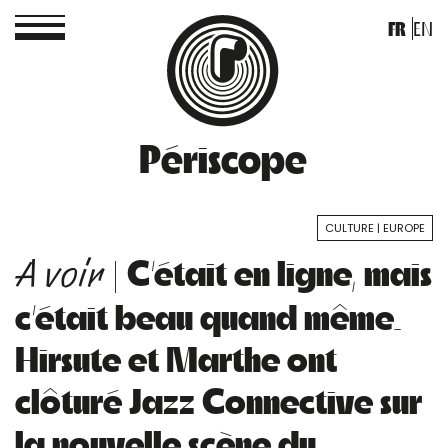
FR
EN
Périscope
CULTURE
EUROPE
| C’était en ligne, mais
A voir
c’était beau quand même.
Hirsute et Marthe ont
clôturé Jazz Connective sur
la nouvelle scène du