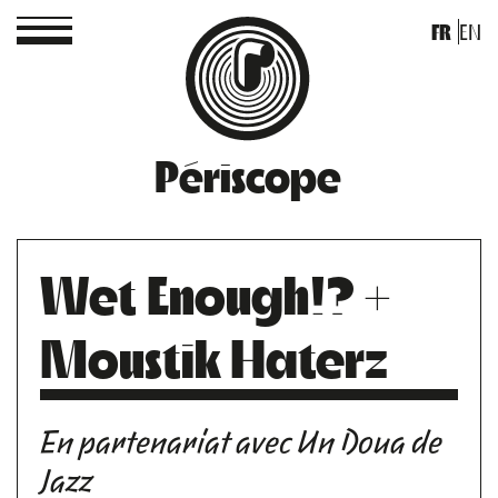
FR
EN
Périscope
Wet Enough!? +
Moustik Haterz
En partenariat avec Un Doua de
Jazz