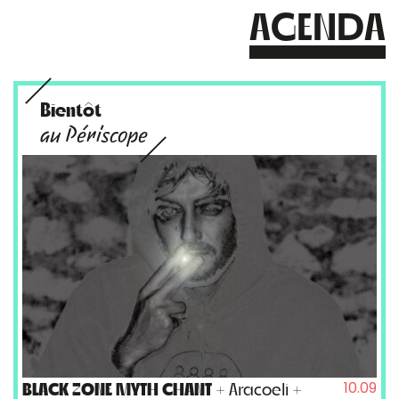
AGENDA
Bientôt
au Périscope
10.09
BLACK ZONE MYTH CHANT
+ Aracoeli +