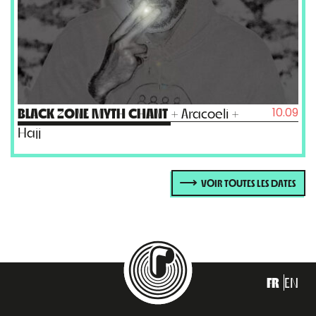
10.09
BLACK ZONE MYTH CHANT
+ Aracoeli +
Hajj
VOIR TOUTES LES DATES
FR
EN