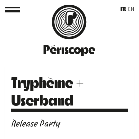
FR
EN
Périscope
Tryphème +
Userband
Release Party