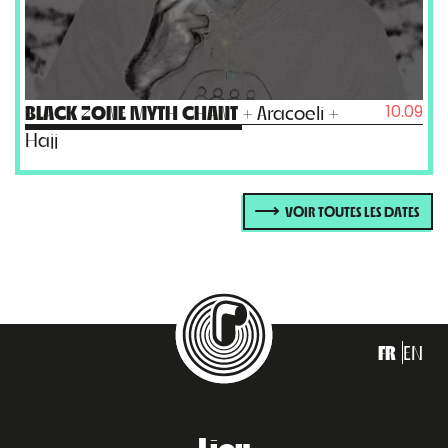
10.09
BLACK ZONE MYTH CHANT
+ Aracoeli +
Hajj
VOIR TOUTES LES DATES
FR
EN
Lieu