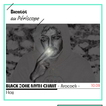
Bientôt
au Périscope
10.09
BLACK ZONE MYTH CHANT
+ Aracoeli +
Hajj