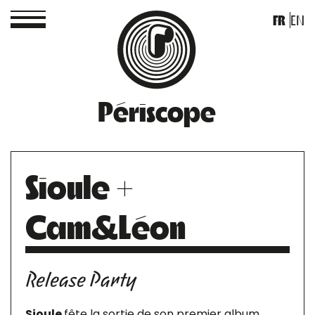
FR
EN
Périscope
Sioule +
Cam&Léon
Release Party
Sioule
fête la sortie de son premier album