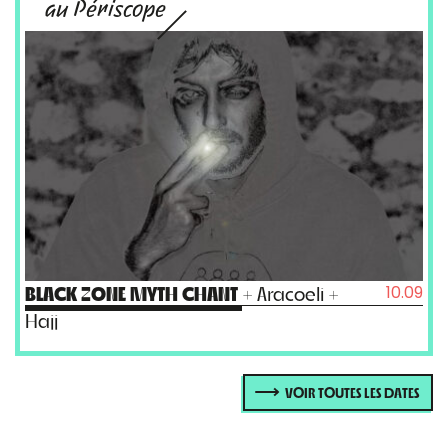
au Périscope
10.09
BLACK ZONE MYTH CHANT
+ Aracoeli +
Hajj
VOIR TOUTES LES DATES