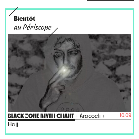
Bientôt
au Périscope
10.09
BLACK ZONE MYTH CHANT
+ Aracoeli +
Hajj