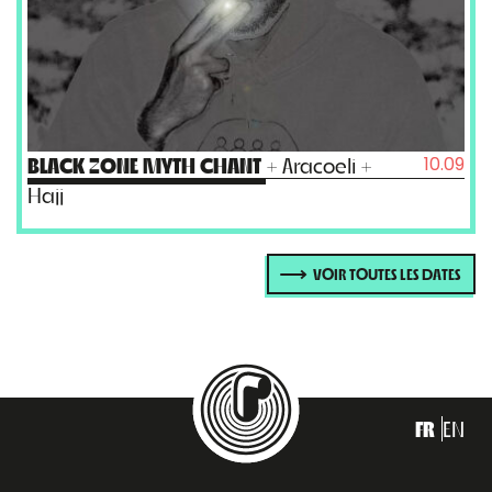
10.09
BLACK ZONE MYTH CHANT
+ Aracoeli +
Hajj
VOIR TOUTES LES DATES
FR
EN