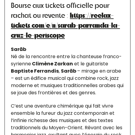
Bourse aux tickets officielle pour
rachat ou revente :
https://reelax-
tickets.com/e/n/sarab-parranda-la-
cruz-le-periscope
Sarāb
Né de la rencontre entre la chanteuse franco-
syrienne
Climène Zarkan
et le guitariste
Baptiste Ferrandis
,
Sarāb
– mirage en arabe
– est un édifice musical qui combine rock, jazz
moderne et musiques traditionnelles arabes qui
se joue des frontières et des genres.
C’est une aventure chimérique qui fait vivre
ensemble la fureur du jazz contemporain et
l’infinie richesse des musiques et des textes
traditionnels du Moyen-Orient. Rêvant avec les
harmonies jazz, exultant avec l’énergie du rock,