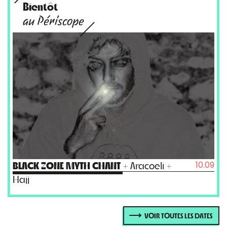
Bientôt
au Périscope
10.09
BLACK ZONE MYTH CHANT
+ Aracoeli +
Hajj
VOIR TOUTES LES DATES