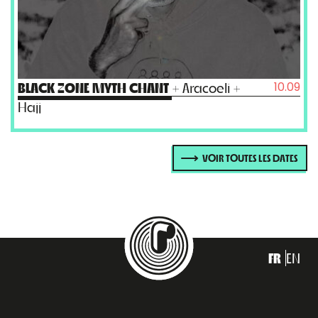
10.09
BLACK ZONE MYTH CHANT
+ Aracoeli +
Hajj
VOIR TOUTES LES DATES
FR
EN