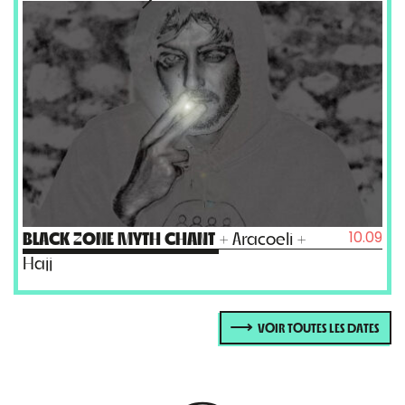
10.09
BLACK ZONE MYTH CHANT
+ Aracoeli +
Hajj
VOIR TOUTES LES DATES