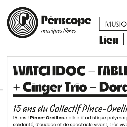
Périscope
MUSIQ
musiques libres
Lieu
WATCHDOG – FABLES
+ Ginger Trio + Do
15 ans du Collectif Pince-Oreil
15 ans !
Pince-Oreilles
, collectif artistique polymo
solidarité, d’audace et de spectacle vivant, très vi