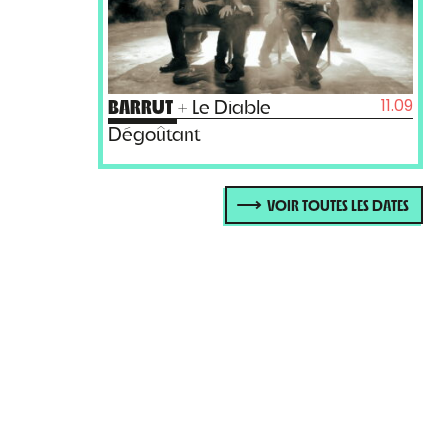
11.09
BARRUT
+ Le Diable
Dégoûtant
VOIR TOUTES LES DATES