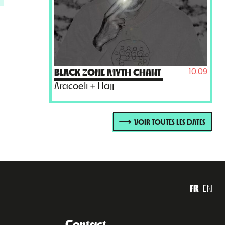
10.09
BLACK ZONE MYTH CHANT
+
Aracoeli + Hajj
VOIR TOUTES LES DATES
FR
EN
Contact